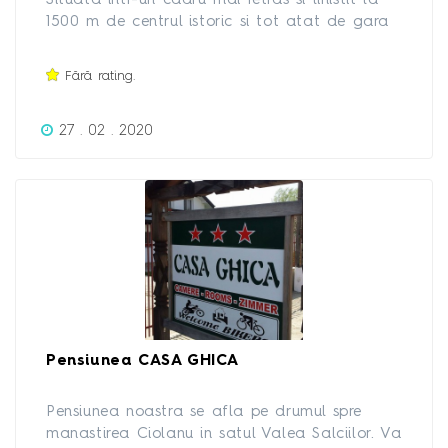
Situata intr-un cadru mai retras si linistit la
1500 m de centrul istoric si tot atat de gara
cfr, si la 350 m de autogara 2 in directia
bran, Risnov, pensiunea Hanna este ideala
Fără rating.
atat pentru cei veniti in interes de serviciu,
cat si pentru turistii care vor sa petreaca
27 . 02 . 2020
cateva zile de neuitat, intr-un oras plin cu
locuri care merita sa fie vazute.
Pensiunea CASA GHICA
Pensiunea noastra se afla pe drumul spre
manastirea Ciolanu in satul Valea Salciilor. Va