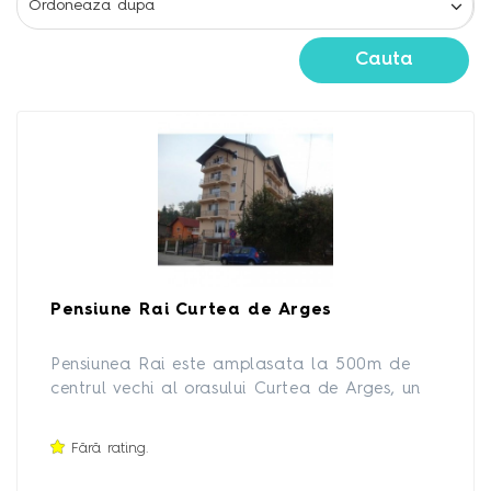
Cauta
Pensiune Rai Curtea de Arges
Pensiunea Rai este amplasata la 500m de
centrul vechi al orasului Curtea de Arges, un
oras mic de munte, plin de istorie si
peisagistica montana; aproape de toate
Fără rating.
obiectivele turistice - Biserica Domneasca,
Muzeul Municipal, ruinele Bisericii San Nicoara.