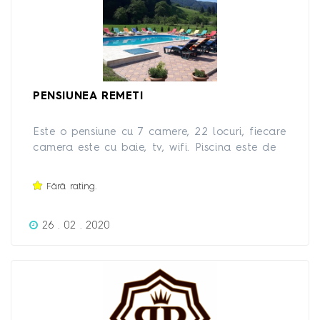
PENSIUNEA REMETI
Este o pensiune cu 7 camere, 22 locuri, fiecare
camera este cu baie, tv, wifi. Piscina este de
11m/5.5 m cu apă încălzită. Va asteptam cu
drag
Fără rating.
26 . 02 . 2020