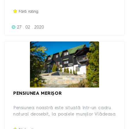
asteptam pentru petrecerea timpului liber intr-
un ambient placut.
Fără rating.
27 . 02 . 2020
PENSIUNEA MERIȘOR
Pensiunea noastră este situată într-un cadru
natural deosebit, la poalele munților Vlădeasa