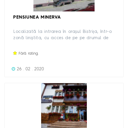
PENSIUNEA MINERVA
Localizată la intrarea în orașul Bistrița, într-o
zonă liniștita, cu acces de pe pe drumul de
centură si DN17 pensiunea “Minerva” vă pune
la dispozitie 12 camere si 2 apartamente
Fără rating.
dotate conform standardelor Uniunii Europene.
26 . 02 . 2020