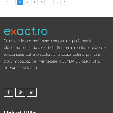
<
1
2
3
4
5
...
12
>
Exact.ro este cea mai mare, complexa si performanta
platforma online de servicii din Romania, menita sa ofere atat
solicitantului, cat si prestatorului o solutie optima prin cele
doua modalitati de intermediere: AGENDA DE SERVICII si
BURSA DE SERVICII.