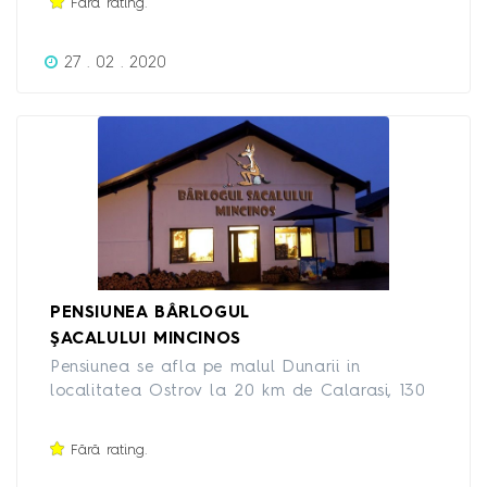
Fără rating.
27 . 02 . 2020
PENSIUNEA BÂRLOGUL
ŞACALULUI MINCINOS
Pensiunea se afla pe malul Dunarii in
localitatea Ostrov la 20 km de Calarasi, 130
km de Bucuresti si 126 de km de Constanta.
Pensiunea este deschisa tot anul. Locatia este
Fără rating.
perfecta pentru vanatori si pescari. Gazduim