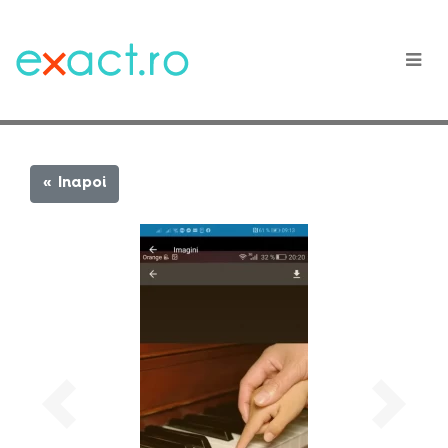
« Inapoi
Previous
Next