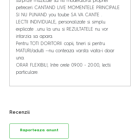
surprize muzicale sa fiti moderatorul propriei 
petreceri CANTAND LIVE MOMENTELE PRINCIPALE 
SI NU PUNAND you toube SA VA CANTE .

LECTII INDIVIDUALE, personalizate si simplu 
explicate ...unu la unu si REZULTATELE nu vor 
intarzia sa apara.

Pentru TOTI DORITORII: copii, tineri si pentru 
MATURI/adulti --nu conteaza varsta viata-i doar 
una.

ORAR FLEXIBIL!, între orele 09:00 - 20:00, lectii 
particulare.
Recenzii
Raporteaza anunt