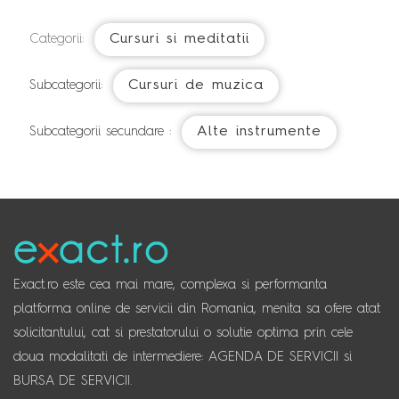
Cursuri si meditatii
Categorii:
Cursuri de muzica
Subcategorii:
Alte instrumente
Subcategorii secundare :
Exact.ro este cea mai mare, complexa si performanta
platforma online de servicii din Romania, menita sa ofere atat
solicitantului, cat si prestatorului o solutie optima prin cele
doua modalitati de intermediere: AGENDA DE SERVICII si
BURSA DE SERVICII.