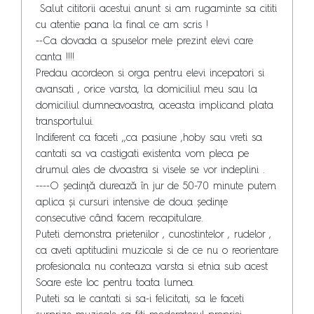
 Salut cititorii acestui anunt si am rugaminte sa cititi 
cu atentie pana la final ce am scris !

--Ca dovada a spuselor mele prezint elevi care 
canta !!!!

Predau acordeon si orga pentru elevi incepatori si 
avansati , orice varsta, la domiciliul meu sau la 
domiciliul dumneavoastra, aceasta implicand plata 
transportului.

Indiferent ca faceti ,,ca pasiune ,hoby sau vreti sa 
cantati sa va castigati existenta vom pleca pe 
drumul ales de dvoastra si visele se vor indeplini .

----O ședință durează în jur de 50-70 minute putem 
aplica și cursuri intensive de doua ședințe 
consecutive când facem recapitulare.

Puteti demonstra prietenilor , cunostintelor , rudelor , 
ca aveti aptitudini muzicale si de ce nu o reorientare 
profesionala nu conteaza varsta si etnia sub acest 
Soare este loc pentru toata lumea.

Puteti sa le cantati si sa-i felicitati, sa le faceti 