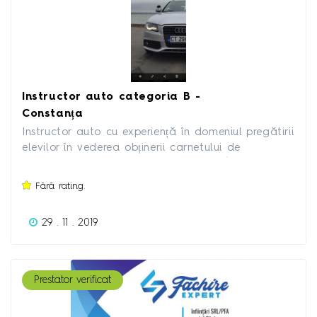
Instructor auto categoria B -
Constanța
Instructor auto cu experiență în domeniul pregătirii
elevilor în vederea obținerii carnetului de
conducere categoria B, rapid și ușor. În pregătirea
cursantilor am 2 masini: 1. Ford Fiesta - Benzina
Fără rating.
2. Audi A4 B8 - Diesel Pentru mai multe informații
mă puteți contacta la numărul : 0745086036
29 . 11 . 2019
Prestator verificat