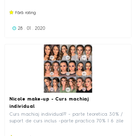
clujeana din 2007, ne recomanda profesionalismul
și seriozitatea.
Fără rating.
28 . 01 . 2020
Nicole make-up - Curs machiaj
individual
Curs machiaj individual?? - parte teoretica 30% /
suport de curs inclus -parte practica 70% | 6 zile
| 4 ore/zi | 5 tehnici de machiaj | -pensule si
produse asigurate ? se ofera diploma de