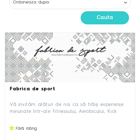
Cauta
Fabrica de sport
Vă invităm alături de noi ca să trăiți experiențe
minunate într-ale Fitnessului, Aerobicului, Kick
boxingului, Cyclingului, Fotbalului, într-un mediu
wow! Alege sa te relaxezi in salonul nostru:
Fără rating.
REMODELARE CORPORALĂ – elimină celulita –
redă fermitatea pielii – elimină grăsimea în exces