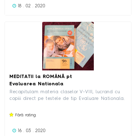
18 . 02 . 2020
MEDITATII la ROMÂNĂ pt
Evaluarea Nationala
Recapitulam materia claselor V-VIII, lucrand cu
copiii direct pe testele de tip Evaluare Nationala.
Va puteti ajuta copilul sa recapituleze pentru
examen, mai sunt 3 luni, martie-aprilie-mai, in
Fără rating.
care se pot invata multe!!! Facem sedinte de
doua ore cu un singur copil, maxim doi, pentru a
16 . 03 . 2020
ne putea ocupa cât mai bine de fiecare elev. 40