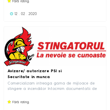
Fără rating.
participare ? diploma acreditata | optional Pentru
detalii a stau la dispozitie.
12 . 02 . 2020
Avizare/ autorizare PSI si
Securitate in munca
Comercializam intreaga gama de mijloace de
stingere a incendiilor Intocmim documentatii de
avizare/ autorizare PSI Intocmim documentatii cu
privire la securtatea si sanatatea in munca
Fără rating.