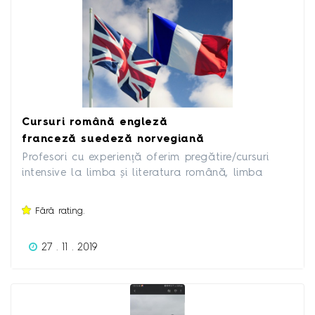
Cursuri română engleză
franceză suedeză norvegiană
Profesori cu experiență oferim pregătire/cursuri
intensive la limba și literatura română, limba
engleză, limba franceză, limba suedeză și limba
norvegiană. Suntem disponibili și pe Skype
Fără rating.
dimineața și în weekend. Telefon 0720404478
27 . 11 . 2019