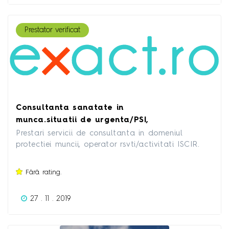
Prestator verificat
Consultanta sanatate in
munca.situatii de urgenta/PSI,
operator rsvti
Prestari servicii de consultanta in domeniul
protectiei muncii, operator rsvti/activitati ISCIR.
Fără rating.
27 . 11 . 2019