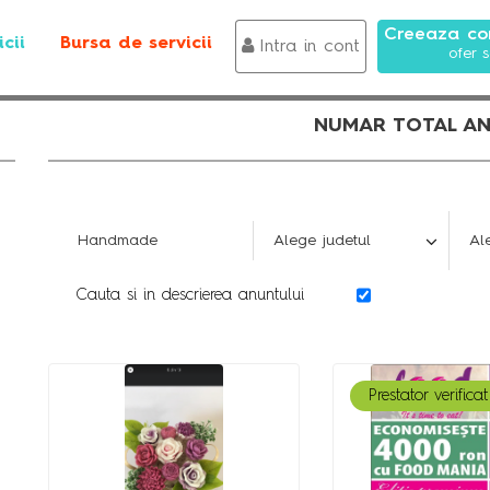
Creeaza con
cii
Bursa de servicii
Intra in cont
ofer s
NUMAR TOTAL ANU
Cauta si in descrierea anuntului
Prestator verificat