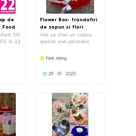
imp de
Flower Box- trandafiri
M Food
de sapun si flori
artificiale
 oferă 100
Vrei sa oferi un cadou
TE în 22
special unei persoane
artenere
speciale? Noi suntem
, pe
ceea ce cauti. Flower
Fără rating.
Box ofera o gama larga
imativ
de aranjamanete din
29 . 01 . 2020
OUTATE:
trandafiri de sapun si
astă
flori artificiale.
i de mai
TUITE în
 din
,
rcă
Mania