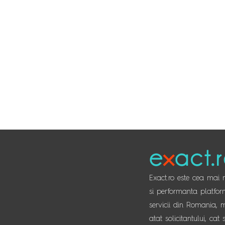
Exact.ro este cea mai
si performanta platfor
servicii din Romania, 
atat solicitantului, cat 