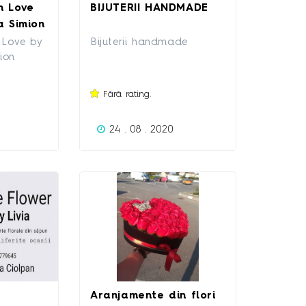
h Love
BIJUTERII HANDMADE
sa ma contactati!
a Simion
Love by
Bijuterii handmade
ion
Fără rating.
24 . 08 . 2020
Aranjamente din flori