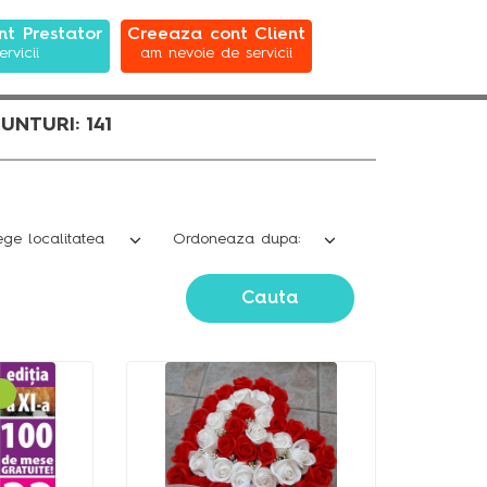
t Prestator
Creeaza cont Client
ervicii
am nevoie de servicii
NTURI: 141
Cauta