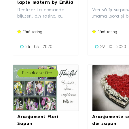
poate face la oricare
lapte matern by Emilia
centru foto, pentru un
Deak
Realizez la comanda
Vrei să îți surprin
preț de 3-4 lei. Exemple
bijuterii din rasina cu
,mama ,sora și bi
de fotografii vechi
lapte matern si alte
mama soacră ?
reparate și colorate
elemente incapsulate.
pentru tine cado
Fără rating.
Fără rating.
găsești pe
personalizate , d
www.fotofixer.ro.
modele și mărimi
Convinge-te singur! O
24 . 08 . 2020
29 . 10 . 2020
prețul fiecărui b
fotografie face cât o
🎁 ➡️Confecțione
mie de vorbe. GIVE PICS
aranjamente flor
A CHANCE!
cadouri in diferi
Prestator verificat
de cutii !🥰 Livra
gratuita in Baia
Aranjament Flori
Aranjamente cu
Sapun
din sapun