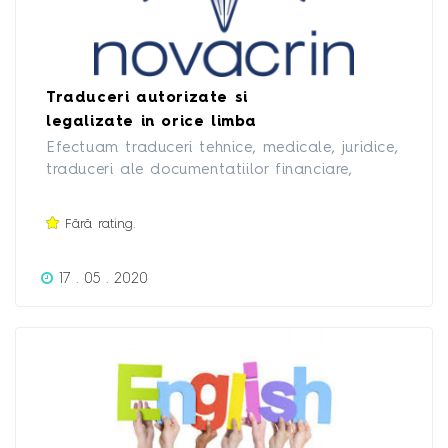
Traduceri autorizate si
legalizate in orice limba
Efectuam traduceri tehnice, medicale, juridice,
traduceri ale documentatiilor financiare,
traduceri de acte de identitate, acte de
studii in si din majoritatea limbilor. Primim /
Fără rating.
predam actele prin orice mijloace electronice
si prin curier rapid.
17 . 05 . 2020