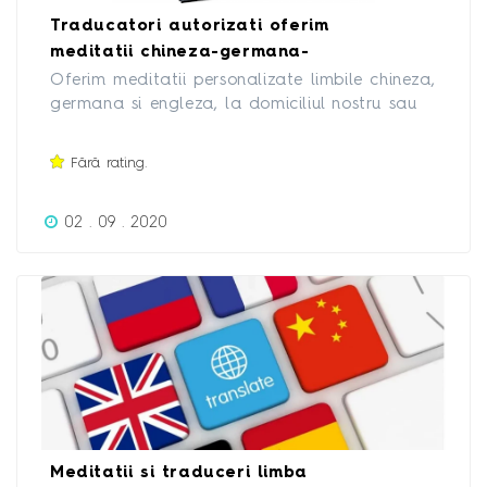
Traducatori autorizati oferim
meditatii chineza-germana-
engleza
Oferim meditatii personalizate limbile chineza,
germana si engleza, la domiciliul nostru sau
al elevului. Mai multe informatii la telefon.
Fără rating.
02 . 09 . 2020
Meditatii si traduceri limba