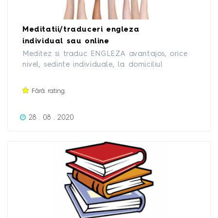
Meditatii/traduceri engleza
individual sau online
Meditez si traduc ENGLEZA avantajos, orice
nivel, sedinte individuale, la domiciliul
clientului sau al meu. Sedinta se desfășoară
fata in fata sau ONLINE Sunt profesoara
Fără rating.
licentiata engleza-romana/traducatoare
autorizata. Asigur conversatie, gramatica,
28 . 08 . 2020
vocabular, asimilare rapida, rezultate
concrete, axate pe nevoile celui care doreste
sa invete Efectuez si TRADUCERI din/in
engleza, rentabile, rapide.Pret rezonabil