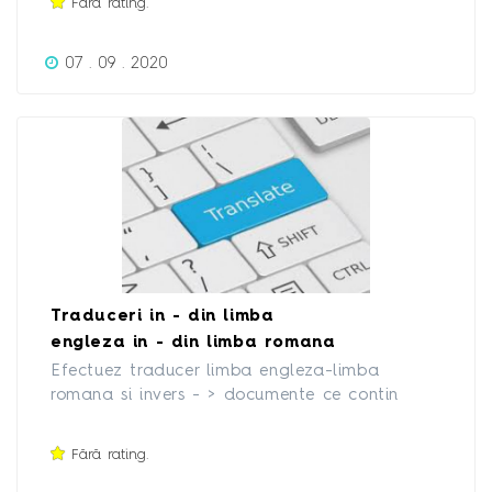
Fără rating.
07 . 09 . 2020
Traduceri in - din limba
engleza in - din limba romana
Efectuez traducer limba engleza-limba
romana si invers - > documente ce contin
limbaj tehnic, economic, etc, carti, in regim de
urgenta. Detin autorizatie de traducator, pot
Fără rating.
emite factura si stamplia.