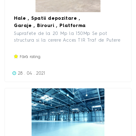
Hale , Spatii depozitare ,
Garaje , Birouri , Platforma
Betonata
Suprafete de la 20 Mp la 150Mp Se pot
structura si la cerere Acces TIR Traf de Putere
Mare 220/380 Iluminat Nocturn Canalizare
Incinta Securizata Monitorizare 24/7
Fără rating.
Platforma Betonata Contract Inchiriere Pret
de la 100 € - 500 € in functie de unitate
28 . 04 . 2021