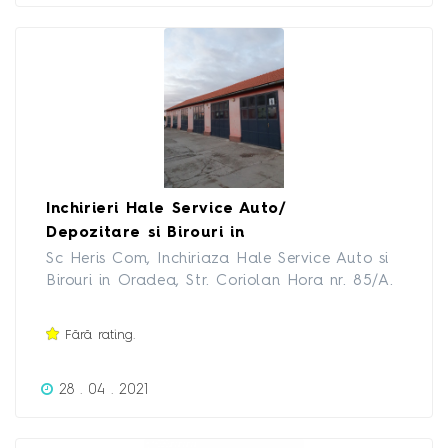
Inchirieri Hale Service Auto/
Depozitare si Birouri in
Oradea
Sc Heris Com, Inchiriaza Hale Service Auto si
Birouri in Oradea, Str. Coriolan Hora nr. 85/A.
Spatiile sunt dotate cu apa, curent,
canalizare incalzire pe gaz si parcare
Fără rating.
interioara.
28 . 04 . 2021