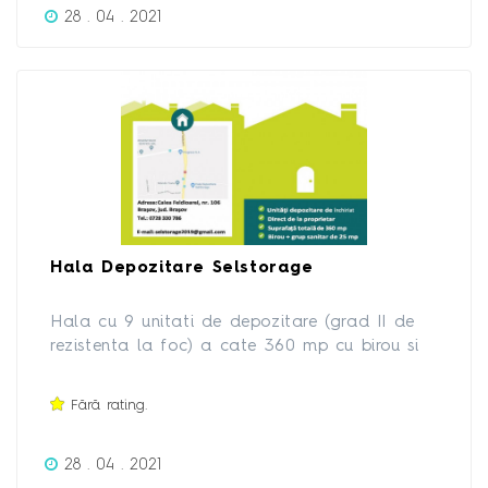
28 . 04 . 2021
Hala Depozitare Selstorage
Hala cu 9 unitati de depozitare (grad II de
rezistenta la foc) a cate 360 mp cu birou si
grup sanitar propriu. Pardoseala: beton;
Invelitoare si pereti: panouri sandwich;
Fără rating.
Structura: metalica.
28 . 04 . 2021