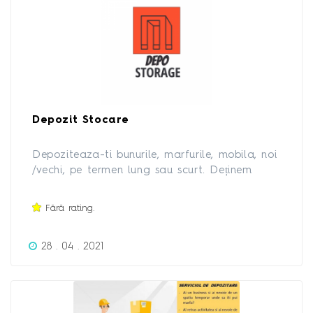
Depozit Stocare
Depoziteaza-ti bunurile, marfurile, mobila, noi
/vechi, pe termen lung sau scurt. Deținem
spatii de depozitare industriale si individuale,
pentru persoane fizice si juridice pentru orice
Fără rating.
tip de bun. Acces permanent, monitorizat
video.
28 . 04 . 2021