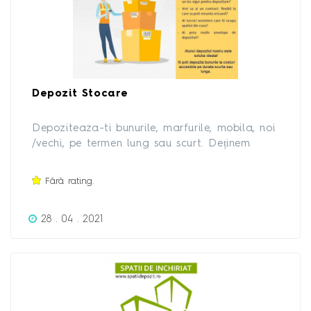
Depozit Stocare
Depoziteaza-ti bunurile, marfurile, mobila, noi
/vechi, pe termen lung sau scurt. Deținem
spatii de depozitare industriale si individuale,
pentru persoane fizice si juridice pentru orice
Fără rating.
tip de bun. Acces permanent, monitorizat
video
28 . 04 . 2021