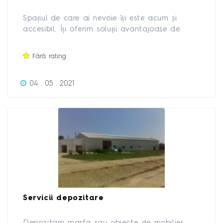
Spațiul de care ai nevoie îți este acum și
accesibil. Îți oferim soluții avantajoase de
depozitare cu spații de 5mp, 15mp sau 28mp,
acces 24/7, pază permanentă, supraveghere
Fără rating.
video și alarmă. Cu noi te bucuri de mai mult
spațiu acasă!
04 . 05 . 2021
Servicii depozitare