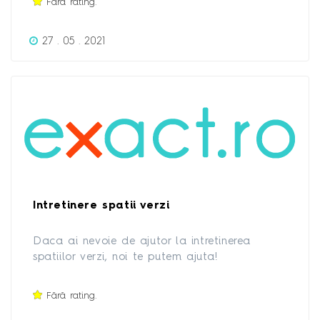
Fără rating.
acces24/7 si alarma Accesul în incinta se face
direct de pe telefonul Dn-voastra
27 . 05 . 2021
Intretinere spatii verzi
Daca ai nevoie de ajutor la intretinerea
spatiilor verzi, noi te putem ajuta!
Fără rating.