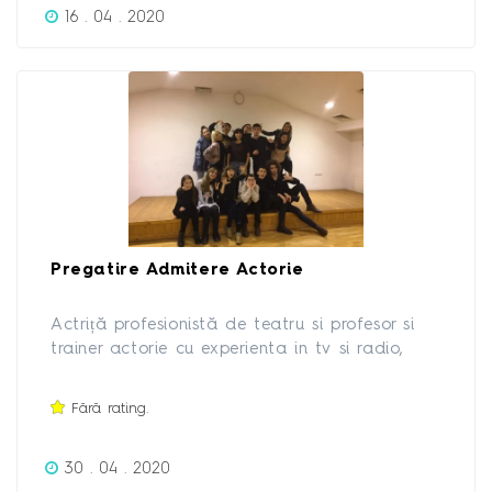
16 . 04 . 2020
NAȚIONAL TV, ROMÂNIA TV, ANTENA 1),
Organizatori de Festivaluri, Spectacole,
Tabere Muzicale în țară. Cursuri predate:
CANTO, COR, PIAN, VIOARĂ, CHITARĂ,
TEATRU, TEORIE - ARMONIE, EDUCAȚIE
MUZICALĂ, ISTORIA MUZICII și TEATRU.
Pregatire Admitere Actorie
Actriță profesionistă de teatru si profesor si
trainer actorie cu experienta in tv si radio,
ofer meditații pentru pregătirea examenului de
admitere la Actorie pentru facultățile și
Fără rating.
liceele de profil din țară.
30 . 04 . 2020