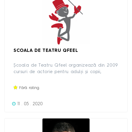
SCOALA DE TEATRU QFEEL
Școala de Teatru Qfeel organizează din 2009
cursuri de actorie pentru adulți și copii,
improvizație, dicție si respirație, vorbit în public
si programe de training și dezvoltare
Fără rating.
personală destinate angajaților din companii.
Participanții la cursurile Qfeel învață să se
11 . 05 . 2020
relaxeze activ și să-și exprime creativ
personalitatea prin intermediul tehnicilor artei
teatrale.