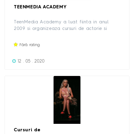
TEENMEDIA ACADEMY
TeenMedia Academy a luat fiinta in anul
2009 si organizeaza cursuri de actorie si
dezvoltare personala, workshop-uri, training-
uri si teambuilding-uri pentru companii.
Fără rating.
12 . 05 . 2020
Cursuri de