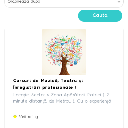
Cauta
Cursuri de Muzică, Teatru și
Înregistrări profesionale !
Locație: Sector 4 Zona Apărătorii Patriei ( 2
minute distanță de Metrou ). Cu o experiență
pedagogică de 7 ani, rezultate importante și
remarcabile în cadrul Concursurilor Naționale
Fără rating.
și Internaționale, apariții TV (ETNO TV,
FAVORIT TV, INEDIT TV, KIDS TV, LITORAL TV,