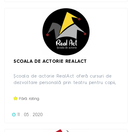
SCOALA DE ACTORIE REALACT
Școala de actorie RealAct oferă cursuri de
dezvoltare personală prin teatru pentru copii,
adolescenți si adulți. Aici vei învăța să-ți
controlezi emoțiile, să-ți depășești fricile și îți
Fără rating.
vei dezolta atenția și creativitatea.
11 . 05 . 2020