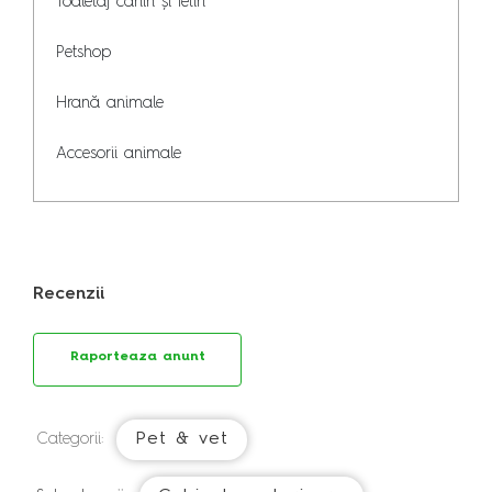
Toaletaj canin și felin

Petshop

Hrană animale

Accesorii animale
Recenzii
Raporteaza anunt
Pet & vet
Categorii: