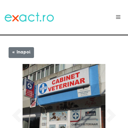
« Inapoi
Previous
Next