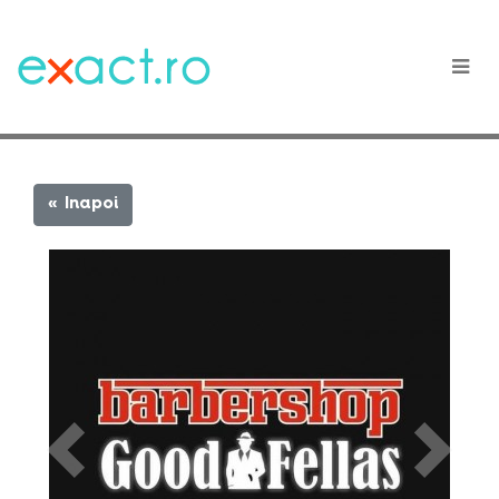
« Inapoi
Previous
Next