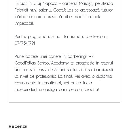
 Situat în Cluj Napoca - cartierul Mărăști, pe strada 
Fabricii nr.4, salonul Goodfellas se adresează tuturor 
bărbaților care doresc să aibe mereu un look 
impecabil.

Pentru programări, sunați la numărul de telefon : 
0747341791

Pune bazele unei cariere in barbering! ✂?

GoodFellas School Academy te pregateste in cadrul 
unui curs intensiv de 3 luni sa tunzi si sa barbieresti 
la nivel de profesionist. La final, vei avea o diploma 
recunoscuta international, vei putea lucra 
independent si castiga bani pe cont propriu!
Recenzii