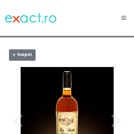
« Inapoi
Previous
Next