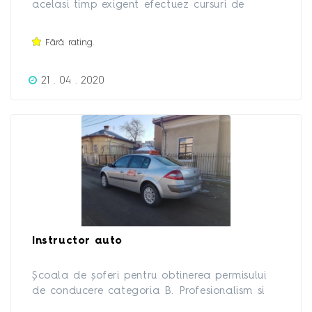
acelasi timp exigent efectuez cursuri de
scolarizare in vederea obtinerii permisului de
conducere cat. B
Fără rating.
21 . 04 . 2020
Instructor auto
Școala de șoferi pentru obtinerea permisului
de conducere categoria B. Profesionalism si
experienta. Pret avantajos.