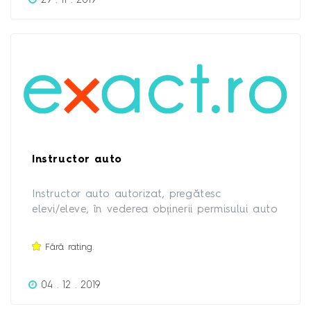
contacta la numărul : 0745086036
Instructor auto
Instructor auto autorizat, pregătesc
elevi/eleve, în vederea obținerii permisului auto
cat B. Relații la tel 0731631079
Fără rating.
04 . 12 . 2019