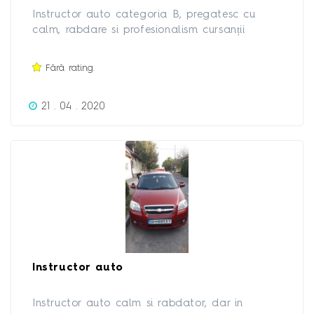
Instructor auto categoria B, pregatesc cu
calm, rabdare si profesionalism cursanții
pentru obtinerea permisului auto. Pregatirea
cuprinde: - Curs legislatie - Pregatire practica
Fără rating.
15 sedinte a cate 2 ore didactice Avantaje: -
Plata in 2-3 rate -Sedinte de perfectionare
21 . 04 . 2020
pentru posesorii de permis auto. -Ore
suplimentare in caz de nevoie Ofer
autoturismul pentru sustinerea examenului
pentru obtinerea permisului auto categoria B.
Instructor auto
Instructor auto calm si rabdator, dar in