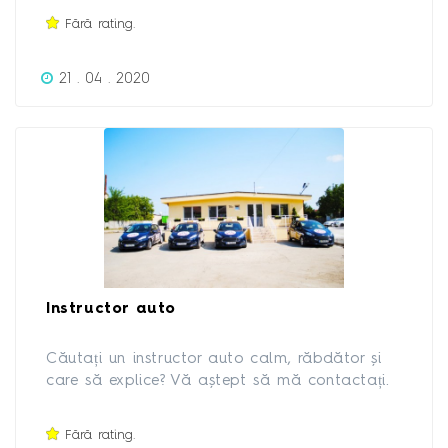
Fără rating.
21 . 04 . 2020
Instructor auto
Căutați un instructor auto calm, răbdător și
care să explice? Vă aștept să mă contactați.
Instructor auto cat. B din cadrul școlii de
șoferi Blitz SCOALA SE POATE ACHITA SI IN
Fără rating.
RATE DISPONIBILITATE ÎN ORICE ZI A