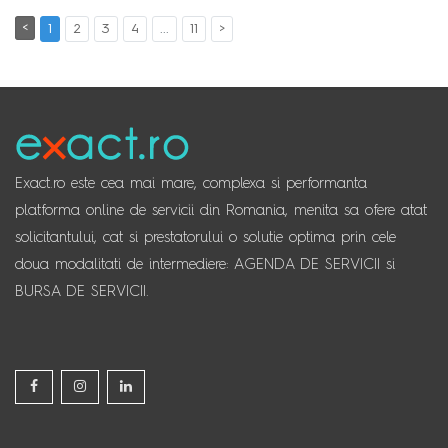
<
1
2
3
4
...
11
>
Exact.ro este cea mai mare, complexa si performanta
platforma online de servicii din Romania, menita sa ofere atat
solicitantului, cat si prestatorului o solutie optima prin cele
doua modalitati de intermediere: AGENDA DE SERVICII si
BURSA DE SERVICII.