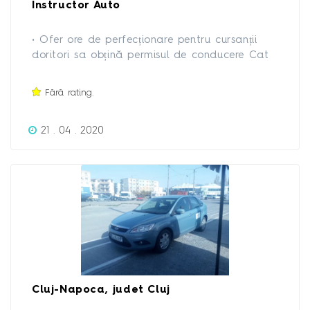
Instructor Auto
• Ofer ore de perfecționare pentru cursanții
doritori sa obțină permisul de conducere Cat
B. • Garantez desfasurarea orelor cu
seriozitate si profesionalism, intr-o atmosfera
Fără rating.
prietenoasa si relaxata. • Efectuez ore și cu
persoanele care au nevoie de ședințe
21 . 04 . 2020
suplimentare și după obținerea permisului de
conducere.
Cluj-Napoca, judet Cluj