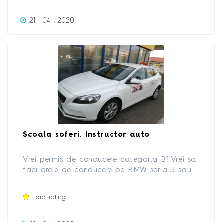
SĂPTĂMÂNII PRELUARE DE LA DOMICILIUL
21 . 04 . 2020
CURSANTULUI CONDUCEREA O VETI FACE
PE VW GOLF 5, POTRIVITĂ PENTU ORAȘ ȘI
ÎN SPECIAL PENTRU PARCĂRI
Scoala soferi. Instructor auto
Vrei permis de conducere categoria B? Vrei sa
faci orele de conducere pe BMW seria 3 sau
VOLVO? Vrei cutie de viteze manuală sau
automată? Vrei un instructor calm și cu
Fără rating.
experiență? Suna! Incepem o noua serie pe 27
Aprilie! Cauta pe Facebook: Instructor Auto