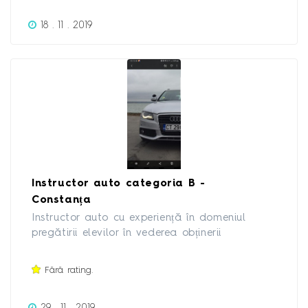
stau la dispozitie!
18 . 11 . 2019
Instructor auto categoria B -
Constanța
Instructor auto cu experiență în domeniul
pregătirii elevilor în vederea obținerii
carnetului de conducere categoria B, rapid și
ușor. În pregătirea cursantilor am 2 masini: 1.
Fără rating.
Ford Fiesta - Benzina 2. Audi A4 B8 - Diesel
Pentru mai multe informații mă puteți
29 . 11 . 2019