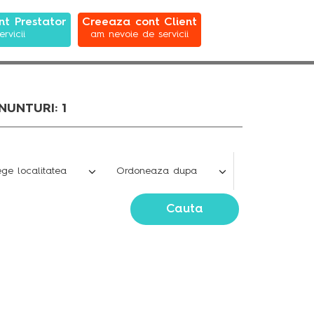
t Prestator
Creeaza cont Client
ervicii
am nevoie de servicii
UNTURI: 1
Cauta