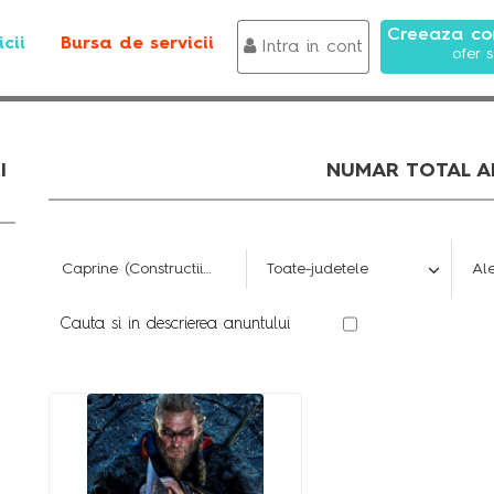
Creeaza con
cii
Bursa de servicii
Intra in cont
ofer s
I
NUMAR TOTAL AN
Cauta si in descrierea anuntului