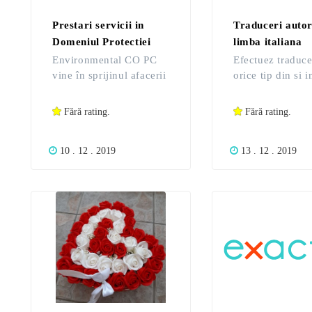
Prestari servicii in
Traduceri autor
Domeniul Protectiei
limba italiana
Mediului, P.S.I, S.S.M
Environmental CO PC
Efectuez traduce
si Protectie Civila
vine în sprijinul afacerii
orice tip din si i
dumnevoastră cu
limbile italiana s
servicii în domeniul
franceza. 0728
Fără rating.
Fără rating.
Protecției mediului,
P.S.I, SSM și Protecție
10 . 12 . 2019
13 . 12 . 2019
civilă! -Externalizarea
functiei de Responsabil
de Mediu, conform
Legii 211/ 2011. -
Obtinerea autorizatiei
de mediu -Obtinerea
Acordului de mediu -
Raportari SIM, A.F.M,
G.N.M -Instrucțiuni de
lucru pe linie de mediu,
P.S.I, SSM si Protecție