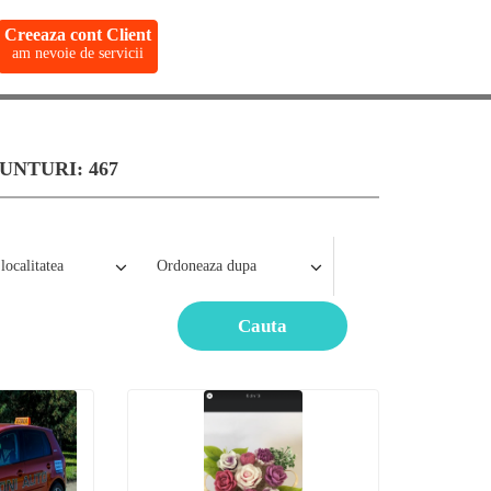
Creeaza cont Client
am nevoie de servicii
NTURI: 467
Cauta