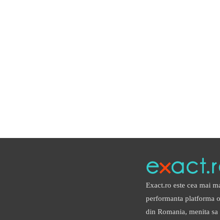
Exact.ro este cea mai m
performanta platforma on
din Romania, menita sa 