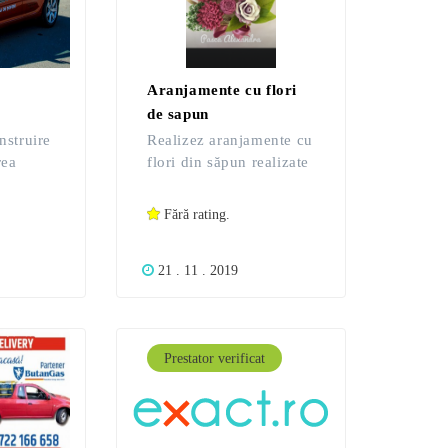
Aranjamente cu flori
de sapun
nstruire
Realizez aranjamente cu
rea
flori din săpun realizate
ului de
manual!
oria B
Fără rating.
riceperi
ctice
21 . 11 . 2019
ilitate
ru
mari va
Prestator verificat
e!