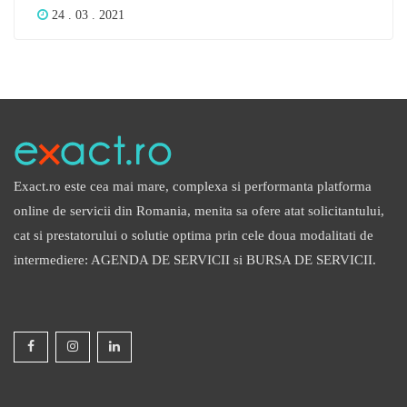
24 . 03 . 2021
atestat si experienta de 10 ani, efectuez masaj de
relaxare la domicilul dumneavoastra.
Exact.ro este cea mai mare, complexa si performanta platforma
online de servicii din Romania, menita sa ofere atat solicitantului,
cat si prestatorului o solutie optima prin cele doua modalitati de
intermediere: AGENDA DE SERVICII si BURSA DE SERVICII.