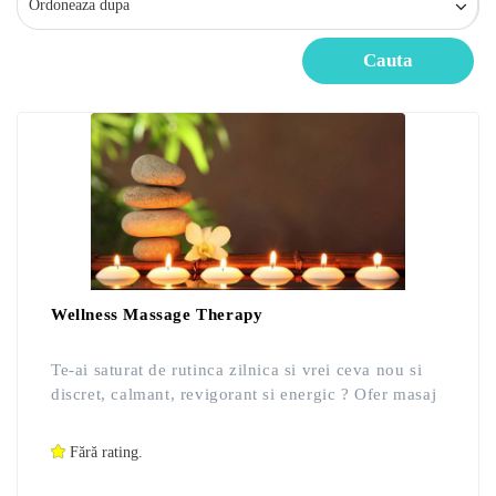
Cauta
Wellness Massage Therapy
Te-ai saturat de rutinca zilnica si vrei ceva nou si
discret, calmant, revigorant si energic ? Ofer masaj
de relaxare, masaj profesional, terapeutic, sportiv,
reflexogen, lombar, cervical, capilar, facial. Masajul
Fără rating.
se face pe pat sau saltea. Astept mesajul tau de
prezentare prin sms. Exclus barbati! Tanar cu