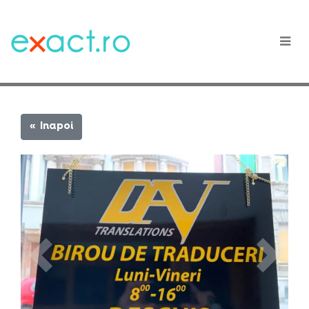
« Inapoi
Previous
Next