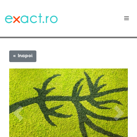
« Inapoi
Previous
Next